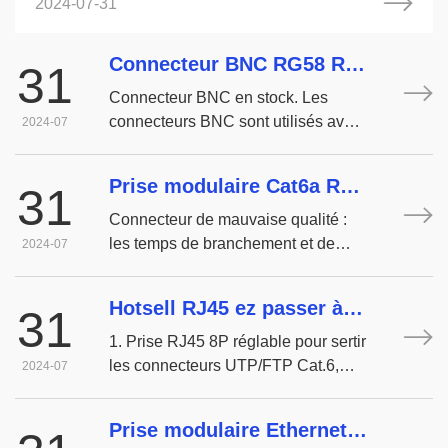
2024-07-31
télévision et autres équipements électroniques à
radiofréquence, les instruments de test et les signaux
vidéo.
Connecteur BNC RG58 RG59 mâle femelle 50ohm 75ohms
31
Connecteur BNC en stock. Les
connecteurs BNC sont utilisés avec
2024-07
les câbles coaxiaux miniatures à
subminiatures dans les
Prise modulaire Cat6a RJ 45 8p8c
31
équipements de radio, de télévision
et autres équipements électroniques
Connecteur de mauvaise qualité :
à radiofréquence, les instruments de
les temps de branchement et de
2024-07
test et les signaux vidéo.
débranchement sont courts. Environ
400 fois seront cassés.
Hotsell RJ45 ez passer à travers les outils de sertissage pince à dénuder
31
1. Prise RJ45 8P réglable pour sertir
les connecteurs UTP/FTP Cat.6,
2024-07
Cat.5e. 2. Peut sertir le clip
métallique en queue d'aronde du
Prise modulaire Ethernet RJ 45 Cat 8 Ethernet sans outil en cuivre nu 8 broches
connecteur. 3. Peut sertir le