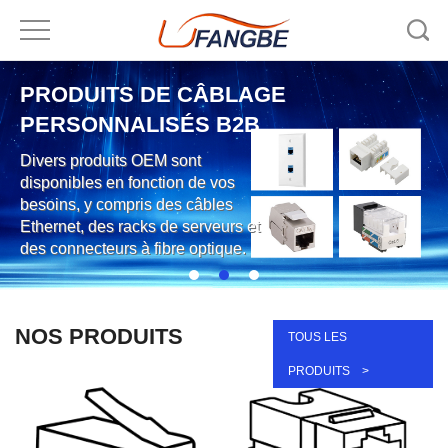
PRODUITS DE CÂBLAGE
PERSONNALISÉS B2B
Divers produits OEM sont
disponibles en fonction de vos
besoins, y compris des câbles
Ethernet, des racks de serveurs et
des connecteurs à fibre optique.
NOS PRODUITS
TOUS LES
PRODUITS >