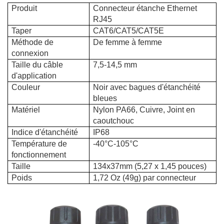
Produit
Connecteur étanche Ethernet
RJ45
Taper
CAT6/CAT5/CAT5E
Méthode de
De femme à femme
connexion
Taille du câble
7,5-14,5 mm
d'application
Couleur
Noir avec bagues d'étanchéité
bleues
Matériel
Nylon PA66, Cuivre, Joint en
caoutchouc
Indice d'étanchéité
IP68
Température de
-40°C-105°C
fonctionnement
Taille
134x37mm (5,27 x 1,45 pouces)
Poids
1,72 Oz (49g) par connecteur