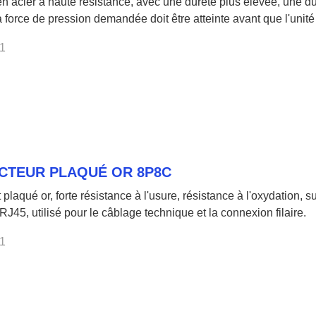
n acier à haute résistance, avec une dureté plus élevée, une dur
La force de pression demandée doit être atteinte avant que l'uni
conception de la poignée ergonomique, antidérapante, confortab
1
ment confortable. Pince à sertir haute efficacité, haute fiabilité 
nce de ligne uniforme et précise.
CTEUR PLAQUÉ OR 8P8C
 plaqué or, forte résistance à l'usure, résistance à l'oxydation,
 RJ45, utilisé pour le câblage technique et la connexion filaire.
1