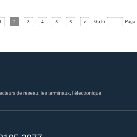
Go to
Page
1
2
3
4
5
6
>
cteurs de réseau, les terminaux, l'électronique