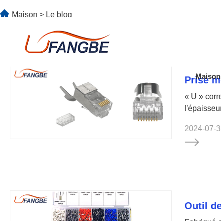
Maison
>
Le blog
Maison
Prise m
« U » corr
l'épaisseu
2024-07-3
Outil d