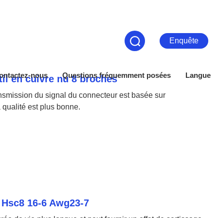
Enquête
ontactez-nous
Questions fréquemment posées
Langue
il en cuivre nu 8 broches
ansmission du signal du connecteur est basée sur
a qualité est plus bonne.
l Hsc8 16-6 Awg23-7