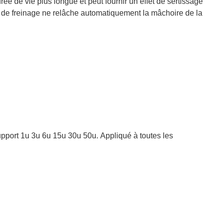
ée de vie plus longue et peut fournir un effet de sertissage
té de freinage ne relâche automatiquement la mâchoire de la
le et permettant d'économiser des efforts, permet un
et faible coût. Pression de serrage uniforme pour garantir
 support 1u 3u 6u 15u 30u 50u. Appliqué à toutes les