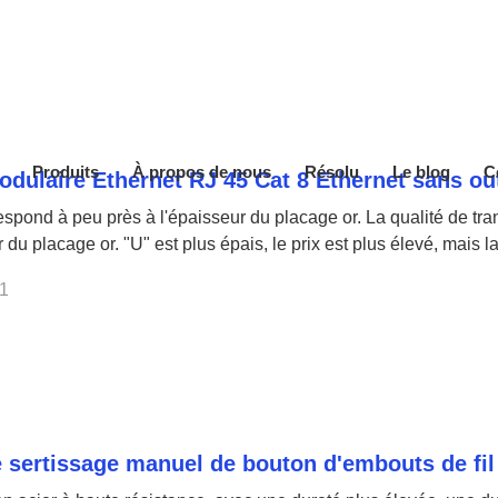
Produits
À propos de nous
Résolu
Le blog
C
odulaire Ethernet RJ 45 Cat 8 Ethernet sans out
espond à peu près à l'épaisseur du placage or. La qualité de tr
r du placage or. "U" est plus épais, le prix est plus élevé, mais l
1
e sertissage manuel de bouton d'embouts de fi