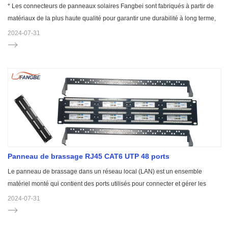
* Les connecteurs de panneaux solaires Fangbei sont fabriqués à partir de
matériaux de la plus haute qualité pour garantir une durabilité à long terme,
plus lourds et plus robustes que d'autres produits similaires sur le marché.
2024-07-31
Panneau de brassage RJ45 CAT6 UTP 48 ports
Le panneau de brassage dans un réseau local (LAN) est un ensemble
matériel monté qui contient des ports utilisés pour connecter et gérer les
câbles LAN entrants et sortants. Un panneau de brassage permet de
2024-07-31
conserver un grand nombre de câbles organisés, permettant une
connectivité flexible au matériel réseau situé dans un centre de données ou