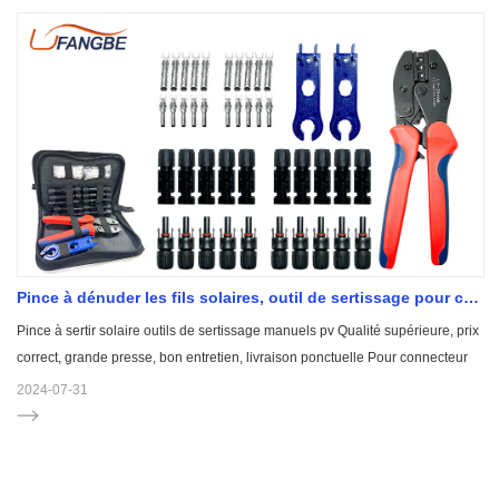
dans une armoire d'accès ou de câblage.
Pince à dénuder les fils solaires, outil de sertissage pour câbles PV 2.5/4/6 mm2
Pince à sertir solaire outils de sertissage manuels pv Qualité supérieure, prix
correct, grande presse, bon entretien, livraison ponctuelle Pour connecteur
de type prise ouverte non isolé
2024-07-31